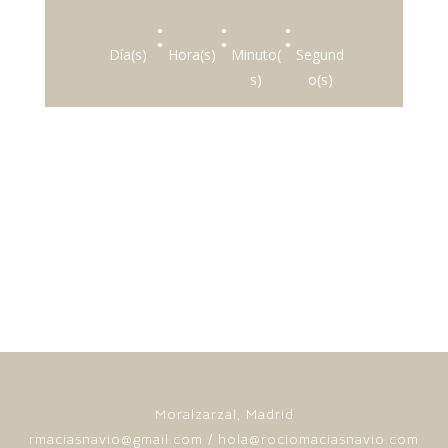
:
:
:
Día(s)
Hora(s)
Minuto(
Segund
s)
o(s)
Moralzarzal, Madrid
rmaciasnavio@gmail.com
/
hola@rociomaciasnavio.com