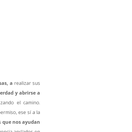
sas,
a
realizar sus
erdad y abrirse a
azando el camino.
rmiso, ese sí a la
es
que nos ayudan
vencia anclados en