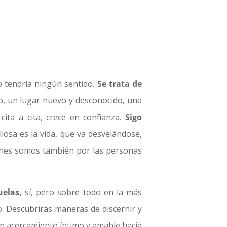
o tendría ningún sentido.
Se trata de
, un lugar nuevo y desconocido, una
ita a cita, crece en confianza.
Sigo
losa es la vida, que va desvelándose,
nes somos también por las personas
uelas,
sí, pero sobre todo en la más
o. Descubrirás maneras de discernir y
un acercamiento íntimo y amable hacia