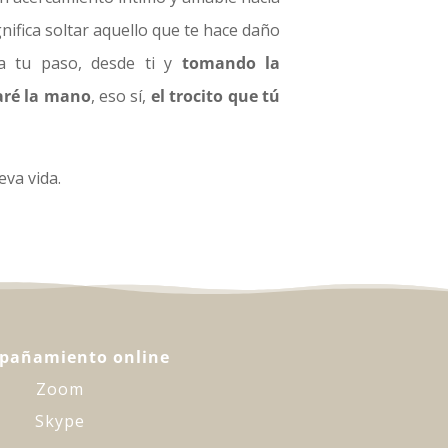
gnifica soltar aquello que te hace daño
a tu paso, desde ti y
tomando la
ar
é
la mano
, eso sí,
el trocito que tú
va vida.
pañamiento online
Zoom
Skype