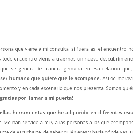
ersona que viene a mi consulta, si fuera así el encuentro n
 todo encuentro viene a traernos un nuevo descubrimiento
que se genera de manera genuina en esa relación que, c
a ser humano que quiere que le acompañ
e.
Así de maravil
omento y en cada escenario que nos presenta. Somos quié
¡gracias por llamar a mi puerta!
ellas herramientas que he adquirido en diferentes esc
da. Me han servido a mí y a las personas a las que acompañ
nte de escucharte, de saber qui
é
n eres y hacia dónde vas, 