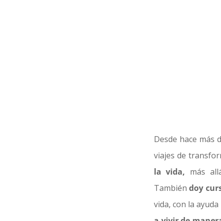
Desde hace más d
viajes de transf
la vida,
más allá
También
doy curs
vida, con la ayud
a vivir de manera