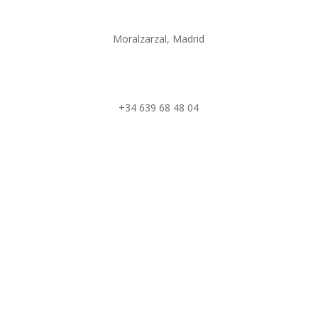
Moralzarzal, Madrid
rmaciasnavio@gmail.com
/
hola@rociomaciasnavio.com
+34 639 68 48 04
Fotografía – carmenhache.com
Web – claraestever@gmail.com
Política de privacidad
Política de cookies